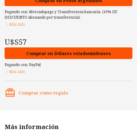
Comprar en Pesos argentinos
Pagando con:
Mercadopago
y
Transferencia bancaria. (10% DE
DESCUENTO abonando por transferencia).
Más info
U$S57
Comprar en Dólares estadounidenses
Pagando con:
PayPal
Más info
card_giftcard
Comprar como regalo
Más información