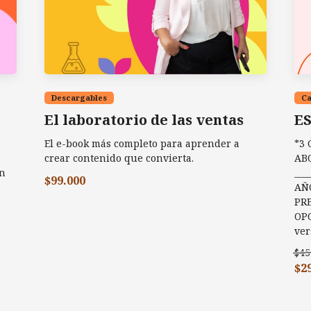
Descargables
Ca
El laboratorio de las ventas
E
El e-book más completo para aprender a
*3 
crear contenido que convierta.
AB
an
___
$99.000
AÑ
PR
OPO
ver
$45
$2