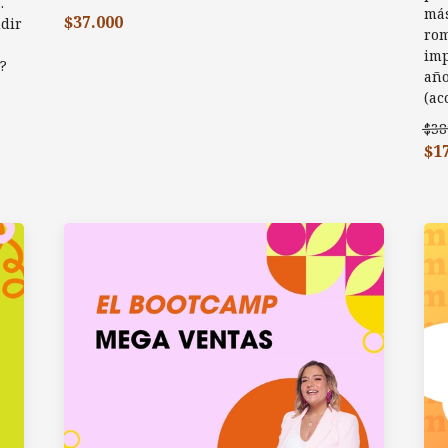
.
más
$37.000
ndir
rom
imp
?
año
(ac
$38
$1