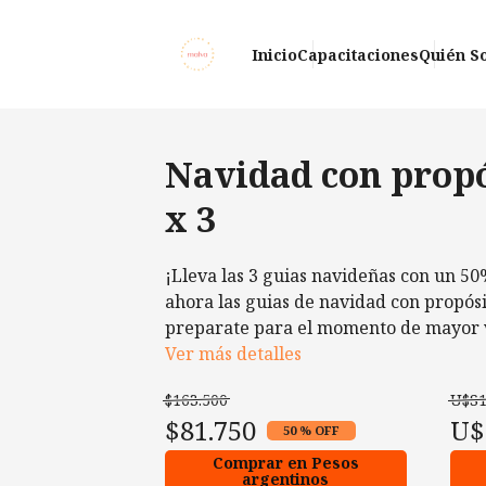
Inicio
Capacitaciones
Quién S
Navidad con propó
x 3
¡Lleva las 3 guias navideñas con un 5
ahora las guias de navidad con propósi
preparate para el momento de mayor v
Ver más detalles
$163.500
U$S1
$81.750
U$
50 % OFF
Comprar en Pesos
argentinos