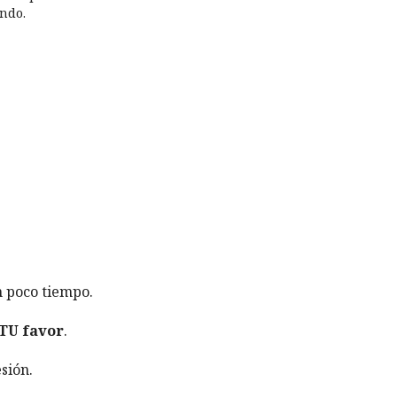
ndo.
n poco tiempo.
 TU favor
.
sión.