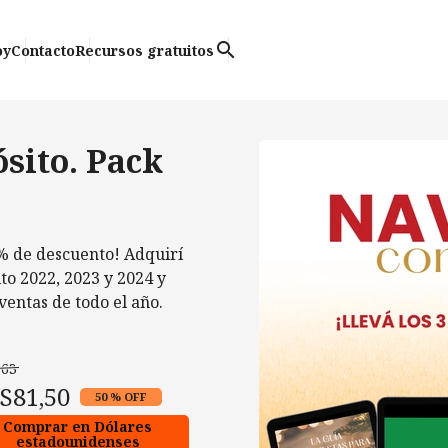
search
oy
Contacto
Recursos gratuitos
sito. Pack
0% de descuento! Adquirí
to 2022, 2023 y 2024 y
entas de todo el año.
63
S81,50
50 % OFF
Comprar en Dólares
estadounidenses